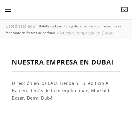
Cambiar
navegación
Usted está aquí:
>
Botella de Esan
Blog de lanzamiento dinámico de un
Nuestra empresa en Dubai
>
fabricante de frascos de perfume
NUESTRA EMPRESA EN DUBAI
Dirección en los EAU:
Tienda n.° 3, edificio AI
Bateen, detrás de la mezquita Iman, Murshid
Bazar, Deira, Dubái