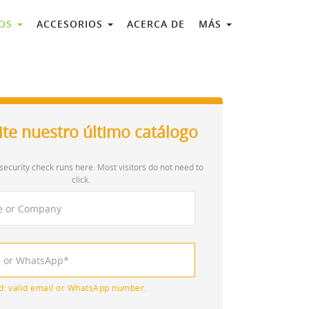
COS
ACCESORIOS
ACERCA DE
MÁS
cite nuestro último catálogo
security check runs here. Most visitors do not need to
click.
d: valid email or WhatsApp number.