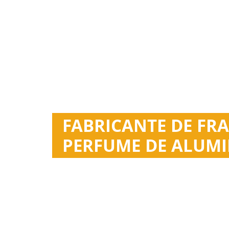
FABRICANTE DE FRA
PERFUME DE ALUMI
Esan se especializa en la fabricación y el dise
Disponibles en varios colores. Con atomizador 
OEM y ODM.
Miles de modelos existentes