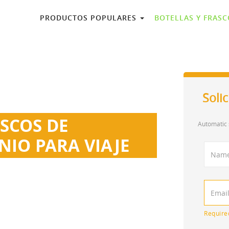
PRODUCTOS POPULARES
BOTELLAS Y FRAS
Soli
SCOS DE
Automatic 
NIO PARA VIAJE
ño de frascos de perfume de aluminio.
de rosca o tipo twist-up. Disponibles con
Require