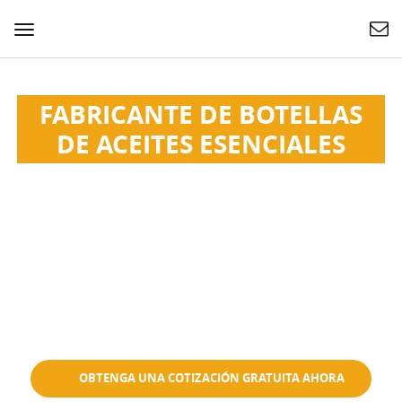
Cambiar
navegación
FABRICANTE DE BOTELLAS
DE ACEITES ESENCIALES
Esan suministra botellas de aceites esenciales a
clientes de todo el mundo. Capacidades disponibles: 5
ml, 10 ml, 15 ml y 100 ml. Color y procesamiento
personalizados. OEM ODM.
Miles de modelos existentes
Se aceptan pequeñas cantidades
Ecológico
OBTENGA UNA COTIZACIÓN GRATUITA AHORA