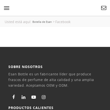
Cambiar
navegación
Usted está aquí:
Facebook
>
Botella de Esan
SOBRE NOSOTROS
Esan Bottle es un fabricante líder que produce
frascos de perfume de alta calidad y una amplia
variedad. Aceptamos OEM y ODM.
PRODUCTOS CALIENTES