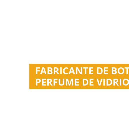
FABRICANTE DE BOT
PERFUME DE VIDRI
Esan hizo una aparición especial en el program
El personal de la escuela secundaria también e
El hombre que practicaba yoga
El amor es mío