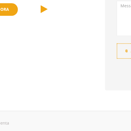
HORA
venta