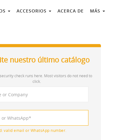
COS
ACCESORIOS
ACERCA DE
MÁS
cite nuestro último catálogo
security check runs here. Most visitors do not need to
click.
d: valid email or WhatsApp number.