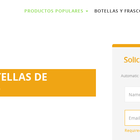
PRODUCTOS POPULARES
BOTELLAS Y FRAS
Soli
ELLAS DE
Automatic 
O
a.
OEM ODM.
stá de acuerdo
Require