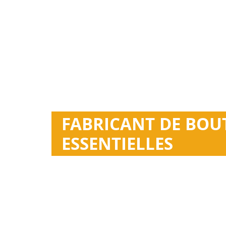
FABRICANT DE BOUT
ESSENTIELLES
Esan fournit des flacons d'huiles essentielles 
disponibles : 5 ml, 10 ml, 15 ml et 100 ml. Cou
Fabrication OEM/ODM.
Des milliers de modèles existants