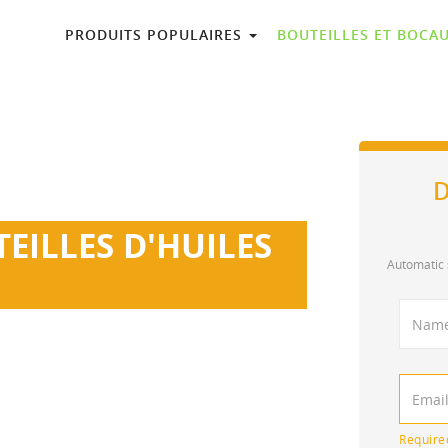
PRODUITS POPULAIRES
BOUTEILLES ET BOCA
D
EILLES D'HUILES
Automatic 
à des clients du monde entier. Capacités
leur et traitement personnalisés.
Require