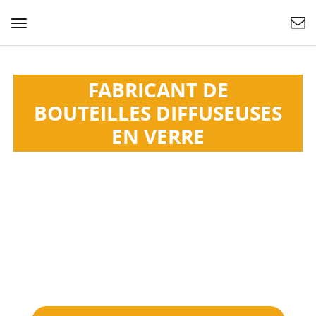
Basculer
la
navigation
FABRICANT DE
BOUTEILLES DIFFUSEUSES
EN VERRE
Esan fabrique et fournit des flacons diffuseurs en verre
pour parfum, huile essentielle, médicament liquide,
crème de soin de la peau, etc. Type d'étanchéité
personnalisé. OEM ODM.
Des milliers de modèles existants
Petite quantité acceptable
Écologique