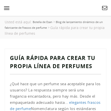
Cambiar
navegación
Usted está aquí:
>
Botella de Esan
Blog de lanzamiento dinámico de un
Guía rápida para crear tu propia
>
fabricante de frascos de perfume
línea de perfumes
GUÍA RÁPIDA PARA CREAR TU
PROPIA LÍNEA DE PERFUMES
¿Qué hace que un perfume sea aceptable para los
usuarios? La respuesta siempre será una
fragancia encantadora, pero hay más. Desde el
empaquetado adecuado hasta...
elegantes frascos
de perfume
Nomenclatura según los estándares