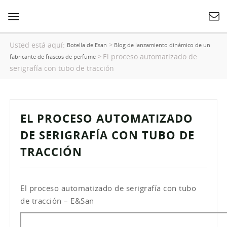
Cambiar
navegación
Usted está aquí:
>
Botella de Esan
Blog de lanzamiento dinámico de un
El proceso automatizado de
>
fabricante de frascos de perfume
serigrafía con tubo de tracción
EL PROCESO AUTOMATIZADO
DE SERIGRAFÍA CON TUBO DE
TRACCIÓN
El proceso automatizado de serigrafía con tubo
de tracción – E&San