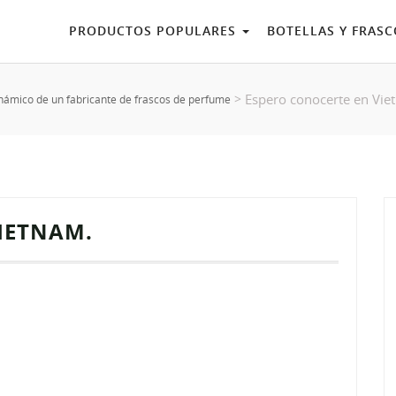
PRODUCTOS POPULARES
BOTELLAS Y FRAS
Espero conocerte en Vie
>
námico de un fabricante de frascos de perfume
IETNAM.