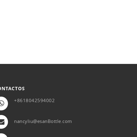
ONTACTOS
+8618042594002
nancyliu@esanBottle.com