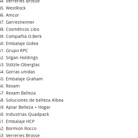
Verreries Brosse
WestRock
Amcor
Gerresheimer
Cosméticos Libo
Compañía O.Berk
Embalaje Gidea
Grupo RPC
Silgan Holdings
Stölzle-Oberglas
Gorras unidas
Embalaje Graham
Rexam
Rexam Belleza
Soluciones de belleza Albea
Aptar Belleza + Hogar
Industrias Quadpack
Embalaje HCP
Bormioli Rocco
Verreries Brosse