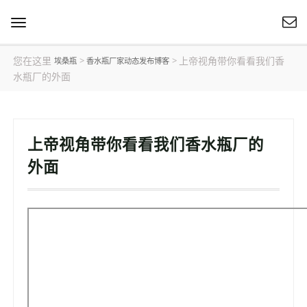
切
换
导
您在这里
上帝视角带你看看我们香
>
>
埃桑瓶
香水瓶厂家动态发布博客
航
水瓶厂的外面
上帝视角带你看看我们香水瓶厂的
外面