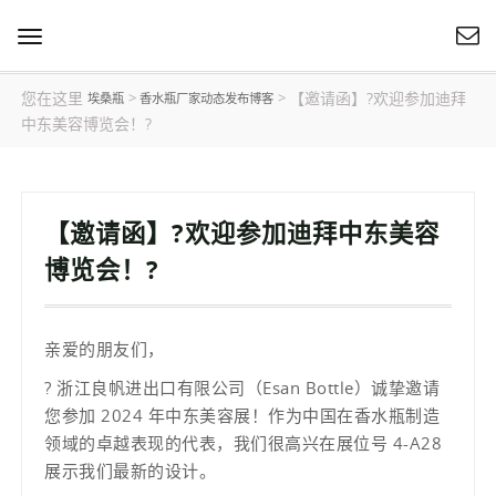
切
换
导
您在这里
【邀请函】?欢迎参加迪拜
>
>
埃桑瓶
香水瓶厂家动态发布博客
航
中东美容博览会！?
【邀请函】?欢迎参加迪拜中东美容
博览会！?
亲爱的朋友们，
? 浙江良帆进出口有限公司（Esan Bottle）诚挚邀请
您参加 2024 年中东美容展！作为中国在香水瓶制造
领域的卓越表现的代表，我们很高兴在展位号 4-A28
展示我们最新的设计。