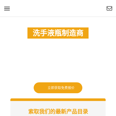
切
换
导
航
洗手液瓶制造商
Esan 专业生产洗手液瓶。定制材料，如PET、PP、ABS、
HDPE等。定制密封类型和加工。
数以千计的现有模型
少量可接受
环保
立即获取免费报价
索取我们的最新产品目录