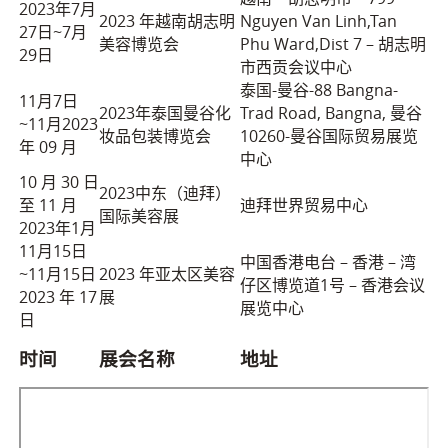
2023年7月
2023 年越南胡志明
Nguyen Van Linh,Tan
27日~7月
美容博览会
Phu Ward,Dist 7 – 胡志明
29日
市西贡会议中心
泰国-曼谷-88 Bangna-
11月7日
2023年泰国曼谷化
Trad Road, Bangna, 曼谷
~11月2023
妆品包装博览会
10260-曼谷国际贸易展览
年 09 月
中心
10 月 30 日
2023中东（迪拜）
至 11 月
迪拜世界贸易中心
国际美容展
2023年1月
11月15日
中国香港电台 – 香港 – 湾
~11月15日
2023 年亚太区美容
仔区博览道1号 – 香港会议
2023 年 17
展
展览中心
日
时间
展会名称
地址