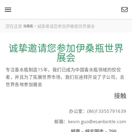
切
换
导
您在这里
诚挚邀请您参加伊桑瓶世界展会
>
埃桑瓶
航
诚挚邀请您参加伊桑瓶世界
展会
专注香水瓶制造15年，我们已成为中国香水瓶领域的佼佼
者，并且为了拓展世界市场，我们在迪拜开设了子公司，去
世界各地参加展会
接触
办公室：(86)13355791639
邮箱：
kevin.guo@esanbottle.com
越南 – 胡志明市 – 799