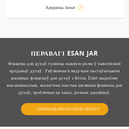
Адправіць Запыт
ПЕРАВАГІ ESAN JAR
Флаконы для духаў гуляюць важную ролю ў павелічэнні
продажаў духаў. З'яўляючыся вядучым пастаўшчыком
шкляных флаконаў для духаў з Кітая, Esan вырабляе
высакаякасныя, экалагічна чыстыя шкляныя флаконы для
духаў, зробленыя на заказ, розных дызайнаў.
АТРЫМАЦЬ БЯСПЛАТНУЮ ЦЫТАТУ