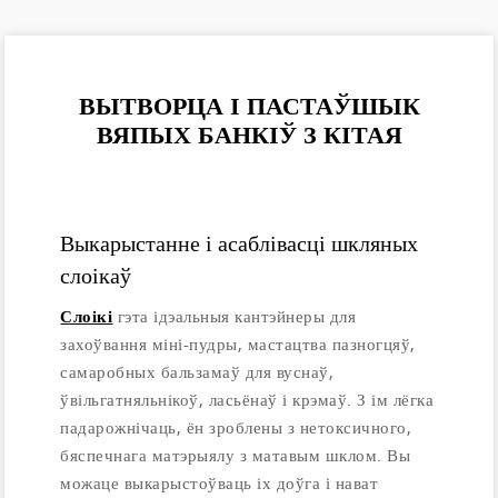
ВЫТВОРЦА І ПАСТАЎШЫК
ВЯПЫХ БАНКІЎ З КІТАЯ
Выкарыстанне і асаблівасці шкляных
слоікаў
Слоікі
гэта ідэальныя кантэйнеры для
захоўвання міні-пудры, мастацтва пазногцяў,
самаробных бальзамаў для вуснаў,
ўвільгатняльнікоў, ласьёнаў і крэмаў. З ім лёгка
падарожнічаць, ён зроблены з нетоксичного,
бяспечнага матэрыялу з матавым шклом. Вы
можаце выкарыстоўваць іх доўга і нават