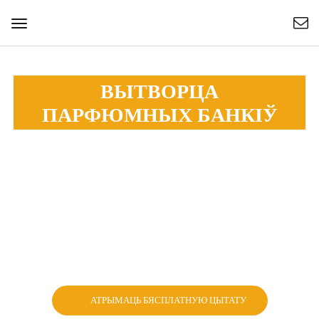
Пераключыць
навігацыю
ВЫТВОРЦА
ПАРФЮМНЫХ БАНКІЎ
Esan вырабляе і пастаўляе шкляныя слоікі для духаў,
крэмаў для догляду за скурай, алею для лаку для
пазногцяў, эфірнага алею і г. д. Нестандартны колер,
форма і апрацоўка.
Тысячы існуючых мадэляў
Невялікая колькасць прымальная
Экалагічна чысты
АТРЫМАЦЬ БЯСПЛАТНУЮ ЦЫТАТУ