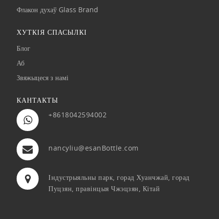
Флакон духаў Glass Brand
ХУТКІЯ СПАСЫЛКІ
Блог
Аб
Звяжыцеся з намі
КАНТАКТЫ
+8618042594002
nancyliu@esanBottle.com
Індустрыяльны парк, горад Хуанчжай, горад
Пуцзян, правінцыя Чжэцзян, Кітай