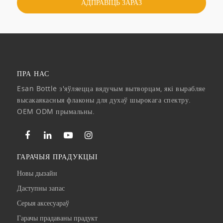
ПРА НАС
Esan Bottle з'яўляецца вядучым вытворцам, які вырабляе
высакаякасныя флаконы для духаў шырокага спектру.
OEM ODM прымальны.
ГАРАЧЫЯ ПРАДУКЦЫІ
Новы дызайн
Даступны запас
Серыя аксесуараў
Гарачы прадаваны прадукт