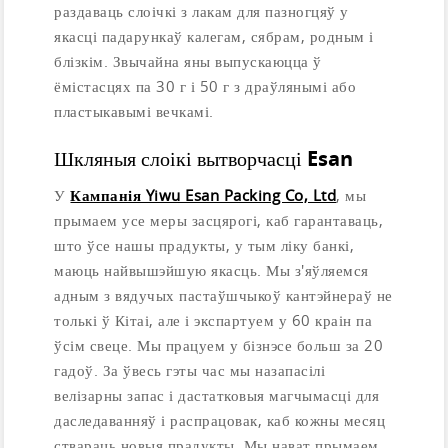
раздаваць слоічкі з лакам для пазногцяў у
якасці падарункаў калегам, сябрам, родным і
блізкім. Звычайна яны выпускаюцца ў
ёмістасцях па 30 г і 50 г з драўлянымі або
пластыкавымі вечкамі.
Шкляныя слоікі вытворчасці Esan
У
Кампанія Yiwu Esan Packing Co, Ltd
, мы
прымаем усе меры засцярогі, каб гарантаваць,
што ўсе нашы прадукты, у тым ліку банкі,
маюць найвышэйшую якасць. Мы з'яўляемся
адным з вядучых пастаўшчыкоў кантэйнераў не
толькі ў Кітаі, але і экспартуем у 60 краін па
ўсім свеце. Мы працуем у бізнэсе больш за 20
гадоў. За ўвесь гэты час мы назапасілі
велізарны запас і дастатковыя магчымасці для
даследаванняў і распрацовак, каб кожны месяц
ствараць новыя прадукты. Мы нават прымаем