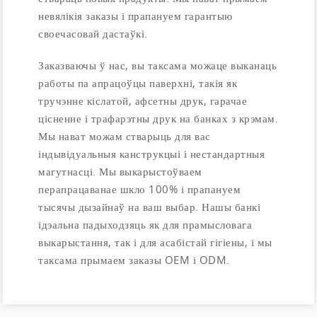
невялікія заказы і прапануем гарантыю
своечасовай дастаўкі.
Заказваючы ў нас, вы таксама можаце выканаць
работы па апрацоўцы паверхні, такія як
тручэнне кіслатой, афсетны друк, гарачае
цісненне і трафарэтны друк на банках з крэмам.
Мы нават можам стварыць для вас
індывідуальныя канструкцыі і нестандартныя
магутнасці. Мы выкарыстоўваем
перапрацаванае шкло 100% і прапануем
тысячы дызайнаў на ваш выбар. Нашы банкі
ідэальна падыходзяць як для прамысловага
выкарыстання, так і для асабістай гігіены, і мы
таксама прымаем заказы OEM і ODM.