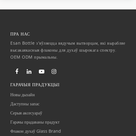
ПРА НАС
Esan Bottle з'яўляецца вядучым вытворцам, які вырабляе
высакаякасныя флаконы для духаў шырокага спектру.
OEM ODM прымальны.
ГАРАЧЫЯ ПРАДУКЦЫІ
Новы дызайн
Даступны запас
Серыя аксесуараў
Гарачы прадаваны прадукт
Флакон духаў Glass Brand