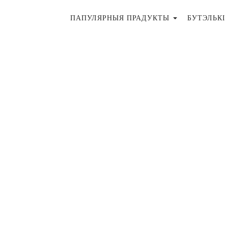
ПАПУЛЯРНЫЯ ПРАДУКТЫ
БУТЭЛЬКІ 
нее, нораў,
і не прычыняе
шкла для