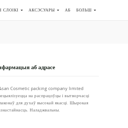
І СЛОІКІ
АКСЭСУАРЫ
АБ
БОЛЬШ
нфармацыя аб адрасе
&san Cosmetic packing company limited
пецыялізуецца на распрацоўцы і вытворчасці
лаконаў для духаў высокай якасці. Шырокая
азнастайнасць. Наладжвальны.