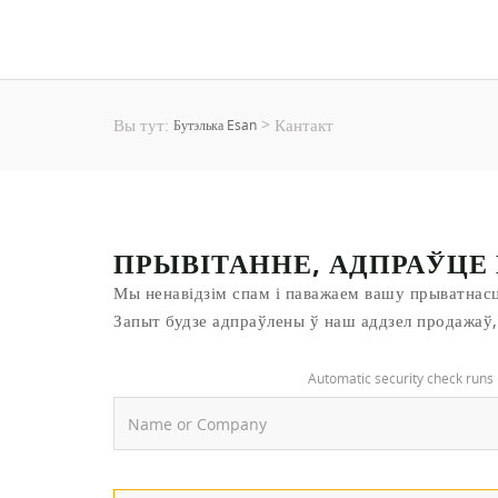
Вы тут:
Кантакт
>
Бутэлька Esan
ПРЫВІТАННЕ, АДПРАЎЦЕ
Мы ненавідзім спам і паважаем вашу прыватнасц
Запыт будзе адпраўлены ў наш аддзел продажаў, 