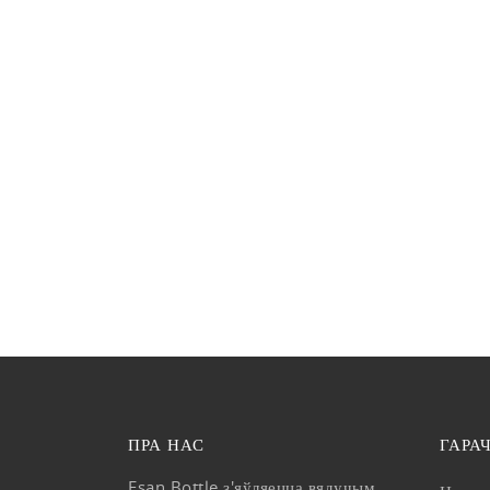
ПРА НАС
ГАРА
Esan Bottle з'яўляецца вядучым
Новы 
вытворцам, які вырабляе