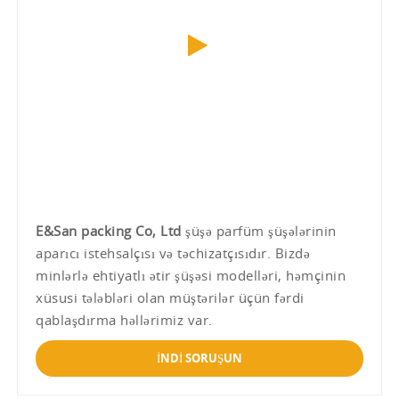
E&San packing Co, Ltd
şüşə parfüm şüşələrinin
aparıcı istehsalçısı və təchizatçısıdır. Bizdə
minlərlə ehtiyatlı ətir şüşəsi modelləri, həmçinin
xüsusi tələbləri olan müştərilər üçün fərdi
qablaşdırma həllərimiz var.
İNDİ SORUŞUN