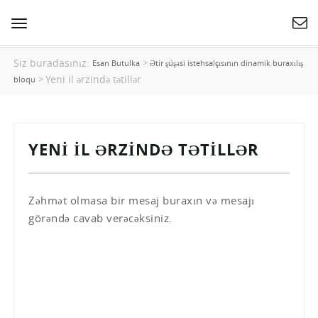
Naviqasiyanı
dəyişin
Siz buradasınız:
>
Esan Butulka
Ətir şüşəsi istehsalçısının dinamik buraxılış
Yeni il ərzində tətillər
>
bloqu
YENI IL ƏRZINDƏ TƏTILLƏR
Zəhmət olmasa bir mesaj buraxın və mesajı
görəndə cavab verəcəksiniz.