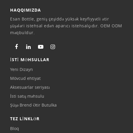
HAQQIMIZDA
Esan Bottle, geniş çeşiddə yüksək keyfiyyətli ətir
şüşələri istehsal edən aparıcı istehsalçıdır. OEM ODM
məqbuldur.
İSTİ MƏHSULLAR
Yeni Dizayn
Mövcud ehtiyat
Aksesuarlar seriyası
İsti satış məhsulu
Şüşə Brend Ətir Butulka
TEZ LİNKLƏR
Bloq