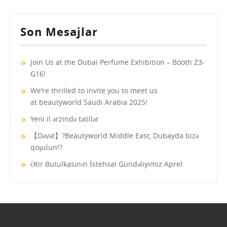
Son Mesajlar
Join Us at the Dubai Perfume Exhibition – Booth Z3-
G16!
We’re thrilled to invite you to meet us
at beautyworld Saudi Arabia 2025!
Yeni il ərzində tətillər
【Dəvət】?Beautyworld Middle East, Dubayda bizə
qoşulun!?
Ətir Butulkasının İstehsal Gündəliyimiz Aprel