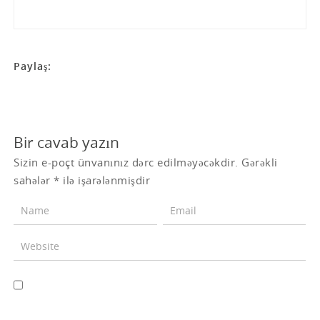
Paylaş:
Bir cavab yazın
Sizin e-poçt ünvanınız dərc edilməyəcəkdir.
Gərəkli
sahələr
*
ilə işarələnmişdir