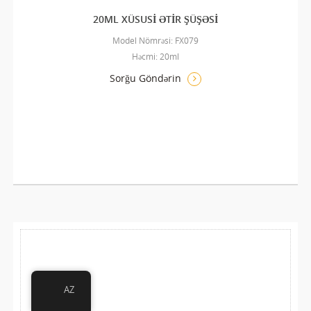
20ML XÜSUSI ƏTIR ŞÜŞƏSI
Model Nömrəsi: FX079
Həcmi: 20ml
Sorğu Göndərin
AZ