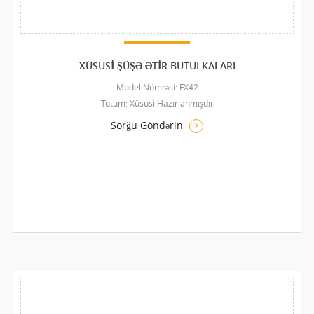
XÜSUSI ŞÜŞƏ ƏTIR BUTULKALARI
Model Nömrəsi: FX42
Tutum: Xüsusi Hazırlanmışdır
Sorğu Göndərin