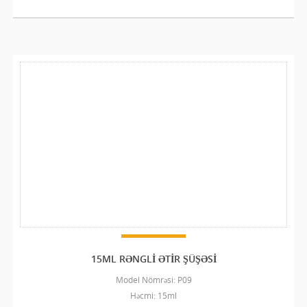
15ML RƏNGLI ƏTIR ŞÜŞƏSI
Model Nömrəsi: P09
Həcmi: 15ml