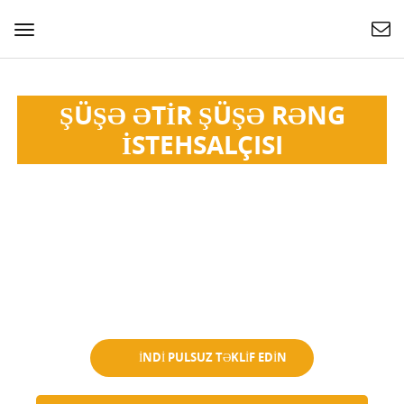
Naviqasiyanı
dəyişin
ŞÜŞƏ ƏTIR ŞÜŞƏ RƏNG
İSTEHSALÇISI
Esan parfüm, efir yağı, göz kremi və s. üçün uyğun olan
şüşə butulkaların dizaynı və istehsalı üzrə ixtisaslaşıb.
Xüsusi Logo və OEM ODM.
Minlərlə Mövcud Modellər
Kiçik Miqdarı Məqbuldur
Ekoloji cəhətdən təmiz
İNDİ PULSUZ TƏKLİF EDİN