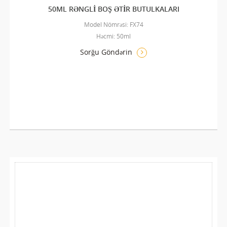
50ML RƏNGLI BOŞ ƏTIR BUTULKALARI
Model Nömrəsi: FX74
Həcmi: 50ml
Sorğu Göndərin