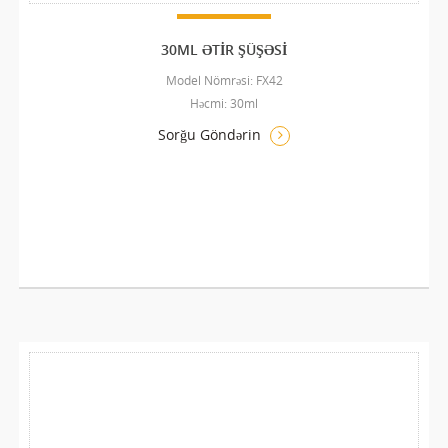
30ML ƏTIR ŞÜŞƏSI
Model Nömrəsi: FX42
Həcmi: 30ml
Sorğu Göndərin