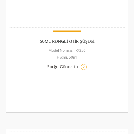
50ML RƏNGLI ƏTIR ŞÜŞƏSI
Model Nömrəsi: FX256
Həcmi: 50ml
Sorğu Göndərin