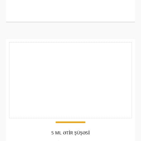
5 ML ƏTIR ŞÜŞƏSI