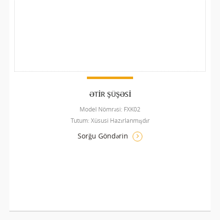
ƏTIR ŞÜŞƏSI
Model Nömrəsi: FXK02
Tutum: Xüsusi Hazırlanmışdır
Sorğu Göndərin