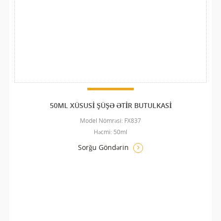
50ML XÜSUSI ŞÜŞƏ ƏTIR BUTULKASI
Model Nömrəsi: FX837
Həcmi: 50ml
Sorğu Göndərin