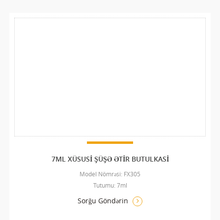
7ML XÜSUSI ŞÜŞƏ ƏTIR BUTULKASI
Model Nömrəsi: FX305
Tutumu: 7ml
Sorğu Göndərin