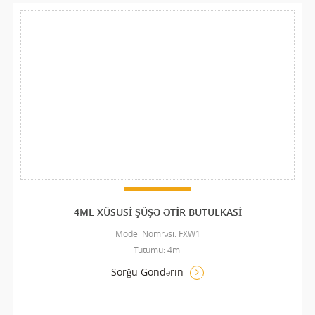
4ML XÜSUSI ŞÜŞƏ ƏTIR BUTULKASI
Model Nömrəsi: FXW1
Tutumu: 4ml
Sorğu Göndərin