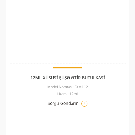
12ML XÜSUSI ŞÜŞƏ ƏTIR BUTULKASI
Model Nömrəsi: FXM112
Həcmi: 12ml
Sorğu Göndərin