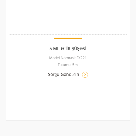
5 ML ƏTIR ŞÜŞƏSI
Model Nömrəsi: FX221
Tutumu: 5ml
Sorğu Göndərin