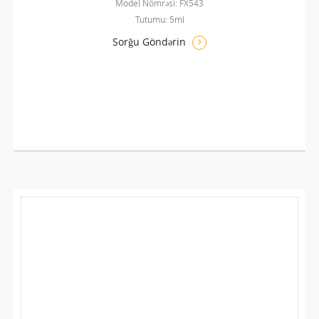
Model Nömrəsi: FX543
Tutumu: 5ml
Sorğu Göndərin