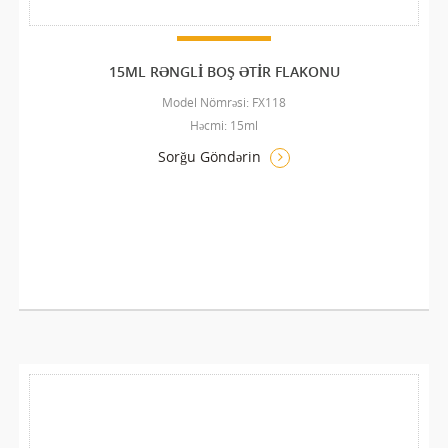
15ML RƏNGLI BOŞ ƏTIR FLAKONU
Model Nömrəsi: FX118
Həcmi: 15ml
Sorğu Göndərin