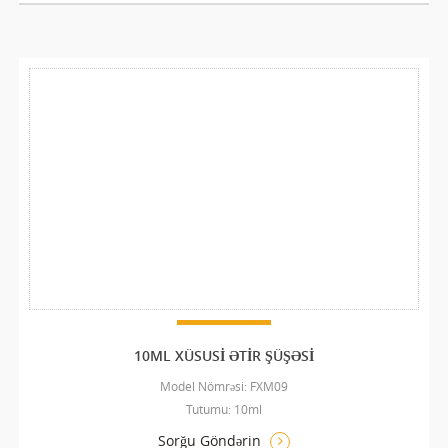
10ML XÜSUSI ƏTIR ŞÜŞƏSI
Model Nömrəsi: FXM09
Tutumu: 10ml
Sorğu Göndərin