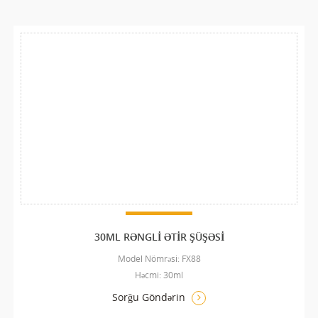
30ML RƏNGLI ƏTIR ŞÜŞƏSI
Model Nömrəsi: FX88
Həcmi: 30ml
Sorğu Göndərin