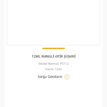
12ML RƏNGLI ƏTIR ŞÜŞƏSI
Model Nömrəsi: PS112
Həcmi: 12ml
Sorğu Göndərin