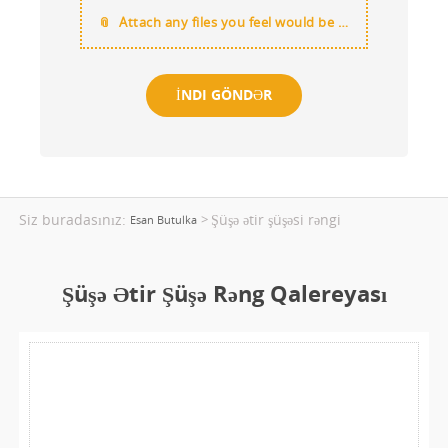
Attach any files you feel would be useful
Siz buradasınız:
Şüşə ətir şüşəsi rəngi
>
Esan Butulka
Şüşə Ətir Şüşə Rəng Qalereyası