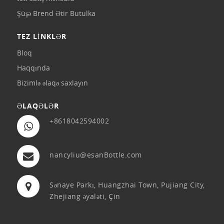
Şüşə Brend Ətir Butulka
TEZ LİNKLƏR
Bloq
Haqqında
Bizimlə əlaqə saxlayın
ƏLAQƏLƏR
+8618042594002
nancyliu@esanBottle.com
Sənaye Parkı, Huangzhai Town, Pujiang City,
Zhejiang əyaləti, Çin