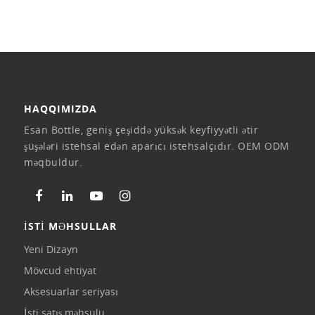
HAQQIMIZDA
Esan Bottle, geniş çeşiddə yüksək keyfiyyətli ətir
şüşələri istehsal edən aparıcı istehsalçıdır. OEM ODM
məqbuldur.
İSTİ MƏHSULLAR
Yeni Dizayn
Mövcud ehtiyat
Aksesuarlar seriyası
İsti satış məhsulu