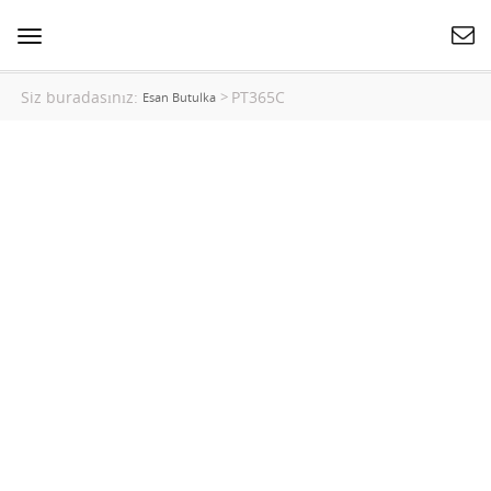
Naviqasiyanı
dəyişin
Siz buradasınız:
PT365C
>
Esan Butulka