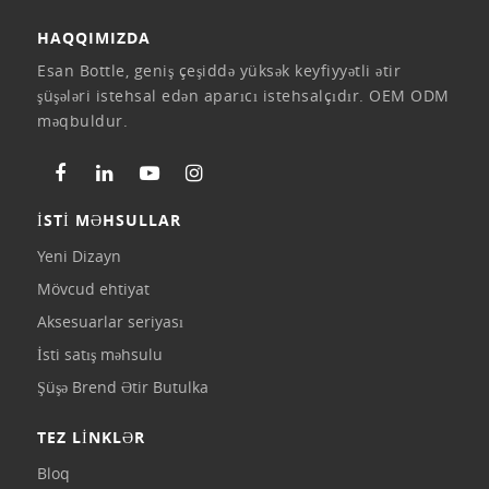
HAQQIMIZDA
Esan Bottle, geniş çeşiddə yüksək keyfiyyətli ətir
şüşələri istehsal edən aparıcı istehsalçıdır. OEM ODM
məqbuldur.
İSTİ MƏHSULLAR
Yeni Dizayn
Mövcud ehtiyat
Aksesuarlar seriyası
İsti satış məhsulu
Şüşə Brend Ətir Butulka
TEZ LİNKLƏR
Bloq