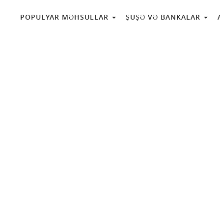
POPULYAR MƏHSULLAR
ŞÜŞƏ VƏ BANKALAR
iniz
sprey şüşə