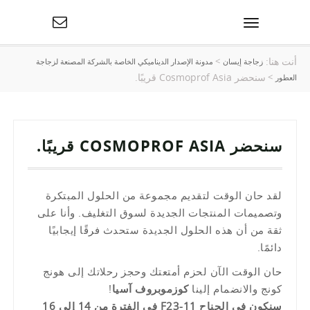
تبديل
التنقل
أنت هنا:
>
زجاجة إيسان
مدونة الإصدار الديناميكي الخاصة بالشركة المصنعة لزجاجة
سنحضر Cosmoprof Asia قريبًا.
>
العطور
سنحضر COSMOPROF ASIA قريبًا.
لقد حان الوقت لتقديم مجموعة من الحلول المبتكرة
وتصميمات المنتجات الجديدة لسوق التغليف. وأنا على
ثقة من أن هذه الحلول الجديدة ستحدث فرقًا إيجابيًا
دائمًا.
حان الوقت الآن لحزم أمتعتك وحجز رحلاتك إلى هونج
كونج والانضمام إلينا
كوزموبروف آسيا
!
سنكون في الجناح 11-F23 في الفترة من 14 إلى 16