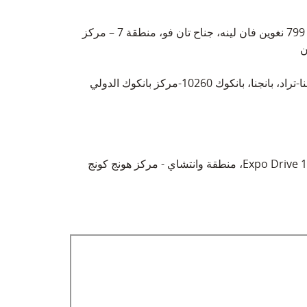
فيتنام – مدينة هوشي منه – 799 نغوين فان لينه، جناح تان فو، منطقة 7 – مركز
ن
تايلاند-بانكوك-88 طريق بانجنا-تراد، بانجنا، بانكوك 10260-مركز بانكوك الدولي
الصين RTHK - هونج كونج - 1 Expo Drive، منطقة وانتشاي - مركز هونج كونج