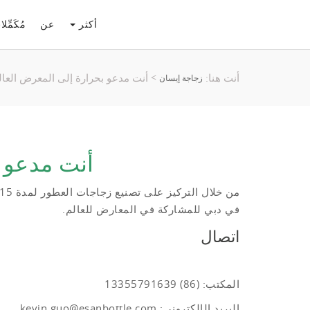
أكثر
عن
مُكَمِّ
أنت هنا:
أنت مدعو بحرارة إلى المعرض العا
>
زجاجة إيسان
أنت مدعو 
في دبي للمشاركة في المعارض للعالم.
اتصال
المكتب: (86) 13355791639
البريد الإلكتروني:
kevin.guo@esanbottle.com