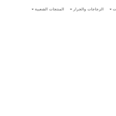
لات
الزجاجات والجرار
المنتجات الشعبية
PT752-30/50 م
السعة: 30/50 مل
الوزن: 149.7/211.1 جرام
المقدمة: حسن الخلق على الر
أنها لم تخرج من النمط. زجا